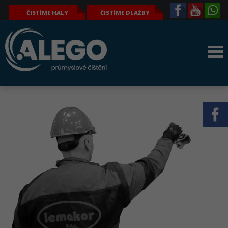
ČISTÍME HALY
ČISTÍME DLAŽBY
průmyslové čištění
komplexní a
výrobních hal – tj.
hloubkové čištění i
obvodových plášťů,
odmašťování
světlíků, jeřábů a
zámkových a jiných
jeřábových drah,
dlažeb, parkovacích
konstrukcí, podlahy
ploch, podlah, i dalších
atd.
povrchů