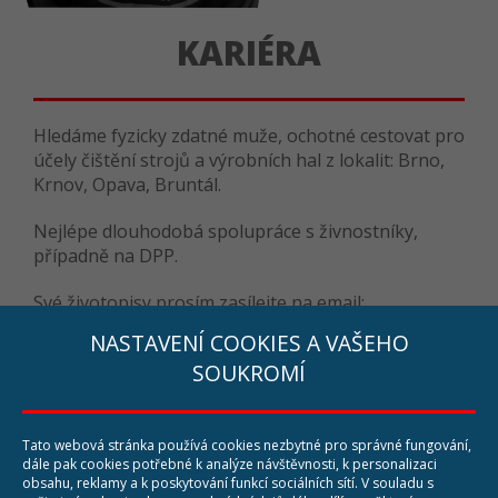
KARIÉRA
Hledáme fyzicky zdatné muže, ochotné cestovat pro
účely čištění strojů a výrobních hal z lokalit: Brno,
Krnov, Opava, Bruntál.
Nejlépe dlouhodobá spolupráce s živnostníky,
případně na DPP.
Své životopisy prosím zasílejte na email:
info@cistimehaly.cz
NASTAVENÍ COOKIES A VAŠEHO
SOUKROMÍ
Tato webová stránka používá cookies nezbytné pro správné fungování,
dále pak cookies potřebné k analýze návštěvnosti, k personalizaci
ALEGO průmyslové čištění s.r.o.
obsahu, reklamy a k poskytování funkcí sociálních sítí. V souladu s
Opavská 61