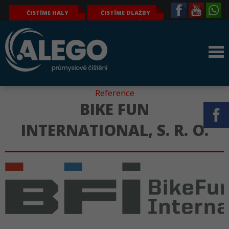
ČISTÍME HALY
ČISTÍME DLAŽBY
průmyslové čištění
komplexní a
výrobních hal – tj.
hloubkové čištění i
obvodových plášťů,
odmašťování
světlíků, jeřábů a
zámkových a jiných
jeřábových drah,
dlažeb, parkovacích
konstrukcí, podlahy
ploch, podlah, i dalších
atd.
povrchů
Reference
BIKE FUN
INTERNATIONAL, S. R. O.