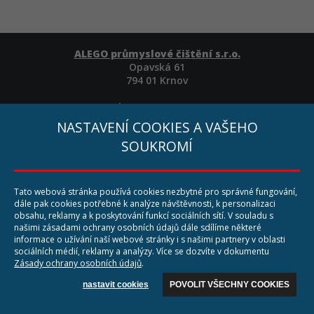
ALEGO průmyslové čištění s.r.o.
Opavská 61
794 01 Krnov
Tel: +420 777 164 712
E-mail:
info@cistimestroje.cz
NASTAVENÍ COOKIES A VAŠEHO
Web:
www.cistimestroje.cz
SOUKROMÍ
Tato webová stránka používá cookies nezbytné pro správné fungování,
dále pak cookies potřebné k analýze návštěvnosti, k personalizaci
obsahu, reklamy a k poskytování funkcí sociálních sítí. V souladu s
našimi zásadami ochrany osobních údajů dále sdílíme některé
informace o užívání naší webové stránky i s našimi partnery v oblasti
sociálních médií, reklamy a analýzy. Více se dozvíte v dokumentu
Zásady ochrany osobních údajů
.
nastavit cookies
POVOLIT VŠECHNY COOKIES