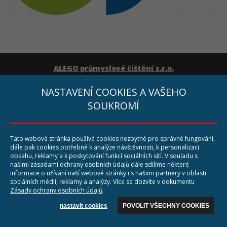
ALEGO průmyslové čištění s.r.o.
Opavská 61
794 01 Krnov
NASTAVENÍ COOKIES A VAŠEHO
SOUKROMÍ
Tel: +420 777 164 712
E-mail:
info@cistimestroje.cz
Web:
www.cistimestroje.cz
Tato webová stránka používá cookies nezbytné pro správné fungování,
dále pak cookies potřebné k analýze návštěvnosti, k personalizaci
obsahu, reklamy a k poskytování funkcí sociálních sítí. V souladu s
našimi zásadami ochrany osobních údajů dále sdílíme některé
informace o užívání naší webové stránky i s našimi partnery v oblasti
sociálních médií, reklamy a analýzy. Více se dozvíte v dokumentu
Zásady ochrany osobních údajů
.
nastavit cookies
POVOLIT VŠECHNY COOKIES