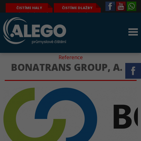
ČISTÍME HALY
ČISTÍME DLAŽBY
průmyslové čištění
komplexní a
výrobních hal – tj.
hloubkové čištění i
obvodových plášťů,
odmašťování
světlíků, jeřábů a
zámkových a jiných
jeřábových drah,
dlažeb, parkovacích
konstrukcí, podlahy
ploch, podlah, i dalších
atd.
povrchů
Reference
BONATRANS GROUP, A. S