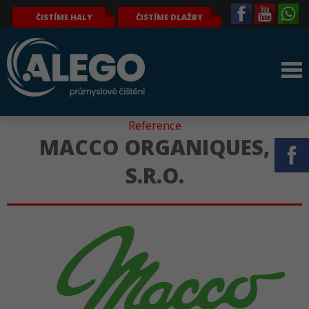
ČISTÍME HALY
ČISTÍME DLAŽBY
průmyslové čištění
komplexní a
výrobních hal – tj.
hloubkové čištění i
obvodových plášťů,
odmašťování
světlíků, jeřábů a
zámkových a jiných
jeřábových drah,
dlažeb, parkovacích
konstrukcí, podlahy
ploch, podlah, i dalších
atd.
povrchů
Reference
MACCO ORGANIQUES,
S.R.O.