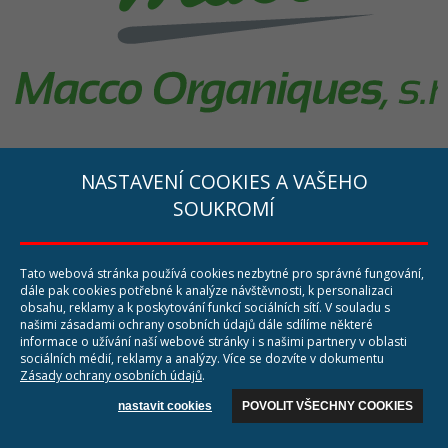
NASTAVENÍ COOKIES A VAŠEHO
SOUKROMÍ
ALEGO průmyslové čištění s.r.o.
Opavská 61
794 01 Krnov
Tato webová stránka používá cookies nezbytné pro správné fungování,
dále pak cookies potřebné k analýze návštěvnosti, k personalizaci
Tel: +420 777 164 712
obsahu, reklamy a k poskytování funkcí sociálních sítí. V souladu s
E-mail:
info@cistimestroje.cz
našimi zásadami ochrany osobních údajů dále sdílíme některé
informace o užívání naší webové stránky i s našimi partnery v oblasti
Web:
www.cistimestroje.cz
sociálních médií, reklamy a analýzy. Více se dozvíte v dokumentu
Zásady ochrany osobních údajů
.
nastavit cookies
POVOLIT VŠECHNY COOKIES