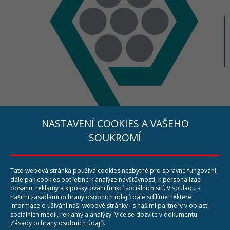
NASTAVENÍ COOKIES A VAŠEHO
SOUKROMÍ
Tato webová stránka používá cookies nezbytné pro správné fungování,
dále pak cookies potřebné k analýze návštěvnosti, k personalizaci
ALEGO průmyslové čištění s.r.o.
obsahu, reklamy a k poskytování funkcí sociálních sítí. V souladu s
Opavská 61
našimi zásadami ochrany osobních údajů dále sdílíme některé
794 01 Krnov
informace o užívání naší webové stránky i s našimi partnery v oblasti
sociálních médií, reklamy a analýzy. Více se dozvíte v dokumentu
Tel: +420 777 164 712
Zásady ochrany osobních údajů
.