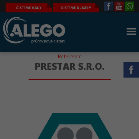
ČISTÍME HALY
ČISTÍME DLAŽBY
průmyslové čištění
komplexní a
výrobních hal – tj.
hloubkové čištění i
obvodových plášťů,
odmašťování
světlíků, jeřábů a
zámkových a jiných
jeřábových drah,
dlažeb, parkovacích
konstrukcí, podlahy
ploch, podlah, i dalších
atd.
povrchů
Reference
PRESTAR S.R.O.